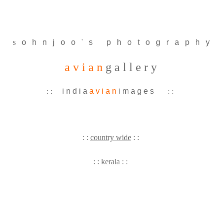
s
o
h
n
j
o
o
'
s
p
h
o
t
o
g
r
a
p
h
y
a v i a n
g a l l e r y
: :
i n d i a
a v i a n
i m a g e s
: :
: :
country wide
: :
: :
kerala
: :