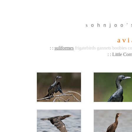
s
o
h
n
j
o
o
'
a v i
: :
suliformes
frigatebirds gannets boobies c
: : Little Co