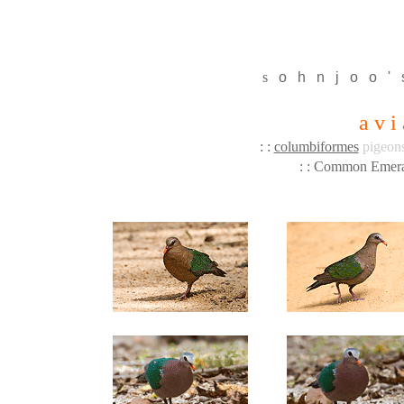
s
o
h
n
j
o
o
'
a v i
: :
columbiformes
pigeon
: : Common Emer