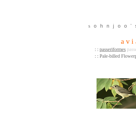
s
o
h
n
j
o
o
'
a v i
: :
passeriformes
pass
: : Pale-billed Flowe