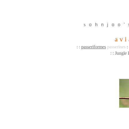
s
o
h
n
j
o
o
'
a v i
: :
passeriformes
passerines
:
: : Jungle