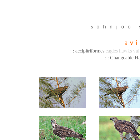
s
o
h
n
j
o
o
'
a v i
: :
accipitriformes
eagles hawks vul
: : Changeable 