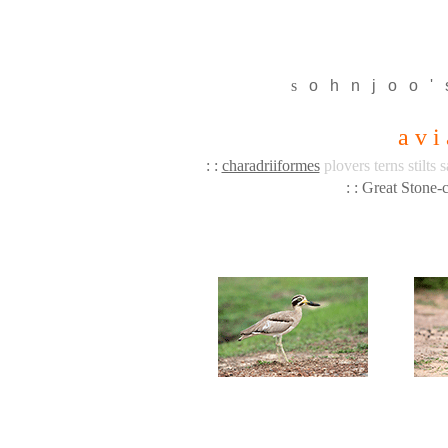
s
o
h
n
j
o
o
'
a v i
: :
charadriiformes
plovers terns stilts 
: : Great Stone